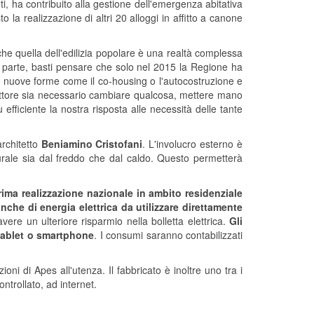
ti, ha contribuito alla gestione dell'emergenza abitativa
o la realizzazione di altri 20 alloggi in affitto a canone
he quella dell'edilizia popolare è una realtà complessa
a parte, basti pensare che solo nel 2015 la Regione ha
no a nuove forme come il co-housing o l'autocostruzione e
settore sia necessario cambiare qualcosa, mettere mano
fficiente la nostra risposta alle necessità delle tante
architetto
Beniamino Cristofani
. L'involucro esterno è
rale sia dal freddo che dal caldo. Questo permetterà
prima realizzazione nazionale in ambito residenziale
che di energia elettrica da utilizzare direttamente
ere un ulteriore risparmio nella bolletta elettrica.
Gli
, tablet o smartphone
. I consumi saranno contabilizzati
ni di Apes all'utenza. Il fabbricato è inoltre uno tra i
ntrollato, ad internet.