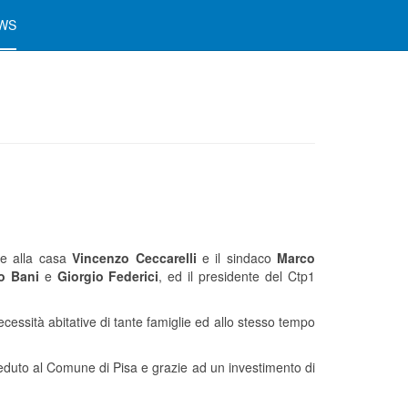
WS
ale alla casa
Vincenzo Ceccarelli
e il sindaco
Marco
o Bani
e
Giorgio Federici
, ed il presidente del Ctp1
essità abitative di tante famiglie ed allo stesso tempo
ceduto al Comune di Pisa e grazie ad un investimento di