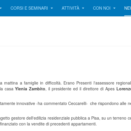
CORSI E SEMINARI
ATTIVITÀ
CON NOI
NE
 mattina a famiglie in difficoltà. Erano Presenti l'assessore region
lla casa
Ylenia Zambito
, il presidente ed il direttore di Apes
Lorenz
altamente innovative -ha commentato Ceccarelli- che rispondono alle nec
etto gestore dell'edilizia residenziale pubblica a Pisa, su un terreno 
finanziato con la vendite di precedenti appartamenti.