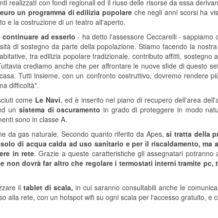
i realizzati con fondi regionali ed il riuso delle risorse da essa derivan
 euro un programma di edilizia popolare
che negli anni scorsi ha vist
o e la costruzione di un teatro all'aperto.
e continuare ad esserlo
- ha detto l'assessore Ceccarelli - sappiamo c
ssità di sostegno da parte della popolazione. Stiamo facendo la nostr
 abitative, tra edilizia popolare tradizionale, contributo affitti, sosteg
Tuttavia crediamo anche che per affrontare le nuove sfide di questo 
sa. Tutti insieme, con un confronto costruttivo, dovremo rendere più e
a difficoltà".
osciuti come
Le Navi
, ed è inserito nel piano di recupero dell'area dell'
o ed un
sistema di oscuramento
in grado di proteggere in modo natu
amenti sono in classe A.
one da gas naturale. Secondo quanto riferito da Apes,
si tratta della 
lo di acqua calda ad uso sanitario e per il riscaldamento, ma an
ere in rete
. Grazie a queste caratteristiche gli assegnatari potranno av
te non dovrà far altro che regolare i termostati interni tramite pc
zzare il
tablet di scala,
in cui saranno consultabili anche le comunicazio
o alla rete, con un hotspot wifi su ogni scala per l'accesso gratuito, e co