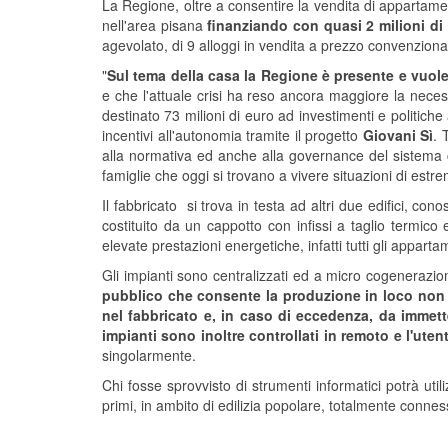
La Regione, oltre a consentire la vendita di appartament
nell'area pisana
finanziando con quasi 2 milioni di
agevolato, di 9 alloggi in vendita a prezzo convenzionat
"
Sul tema della casa la Regione è presente e vuol
e che l'attuale crisi ha reso ancora maggiore la nece
destinato 73 milioni di euro ad investimenti e politiche
incentivi all'autonomia tramite il progetto
Giovani Sì
. 
alla normativa ed anche alla governance del sistema ca
famiglie che oggi si trovano a vivere situazioni di estrem
Il fabbricato si trova in testa ad altri due edifici, con
costituito da un cappotto con infissi a taglio termic
elevate prestazioni energetiche, infatti tutti gli appart
Gli impianti sono centralizzati ed a micro cogenerazi
pubblico che consente la produzione in loco non so
nel fabbricato e, in caso di eccedenza, da immett
impianti sono inoltre controllati in remoto e l'uten
singolarmente.
Chi fosse sprovvisto di strumenti informatici potrà utili
primi, in ambito di edilizia popolare, totalmente conness