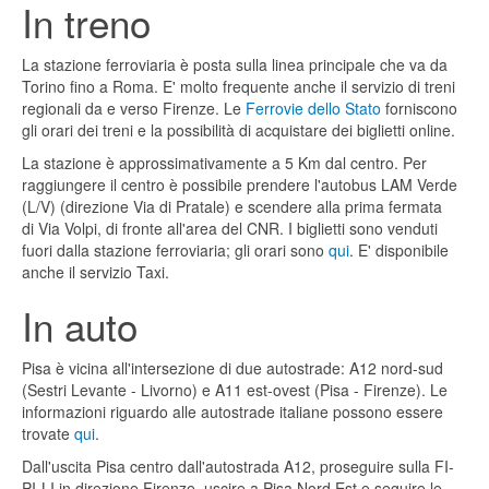
In treno
La stazione ferroviaria è posta sulla linea principale che va da
Torino fino a Roma. E' molto frequente anche il servizio di treni
regionali da e verso Firenze. Le
Ferrovie dello Stato
forniscono
gli orari dei treni e la possibilità di acquistare dei biglietti online.
La stazione è approssimativamente a 5 Km dal centro. Per
raggiungere il centro è possibile prendere l'autobus LAM Verde
(L/V) (direzione Via di Pratale) e scendere alla prima fermata
di Via Volpi, di fronte all'area del CNR. I biglietti sono venduti
fuori dalla stazione ferroviaria; gli orari sono
qui
. E' disponibile
anche il servizio Taxi.
In auto
Pisa è vicina all'intersezione di due autostrade: A12 nord-sud
(Sestri Levante - Livorno) e A11 est-ovest (Pisa - Firenze). Le
informazioni riguardo alle autostrade italiane possono essere
trovate
qui
.
Dall'uscita Pisa centro dall'autostrada A12, proseguire sulla FI-
PI-LI in direzione Firenze, uscire a Pisa Nord Est e seguire le